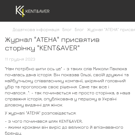
Додаткова інформація
Блог
Блог
Журнал "АТЕНА" присв
Журнал "АТЕНА" присвятив
сторінку "KENT&AVER"
11 грудня 2023
"Нам потрібно шити ось це" - з таких слів Миколи Пахлюка
почалась дана історія. Він показав Ользі, своїй дружині та
майбутньому співвласнику компанії, шкіряний головний
убір та проголосив своє рішення. Саме так все і
почалося...": - так починається не просто сторінка, а наша
справжня історія, опублікована у першому в Україні
діловому виданні для жінок.
У журналі "АТЕНА" розповідається:
- з чого починався шлях KENT&AVER;
- якими кроками він виріс до великого й впізнаваного
бренду;