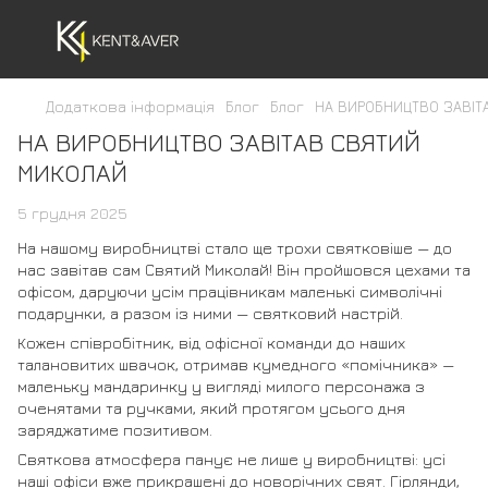
Додаткова інформація
Блог
Блог
НА ВИРОБНИЦТВО ЗАВІТ
НА ВИРОБНИЦТВО ЗАВІТАВ СВЯТИЙ
МИКОЛАЙ
5 грудня 2025
На нашому виробництві стало ще трохи святковіше — до
нас завітав сам Святий Миколай! Він пройшовся цехами та
офісом, даруючи усім працівникам маленькі символічні
подарунки, а разом із ними — святковий настрій.
Кожен співробітник, від офісної команди до наших
талановитих швачок, отримав кумедного «помічника» —
маленьку мандаринку у вигляді милого персонажа з
оченятами та ручками, який протягом усього дня
заряджатиме позитивом.
Святкова атмосфера панує не лише у виробництві: усі
наші офіси вже прикрашені до новорічних свят. Гірлянди,