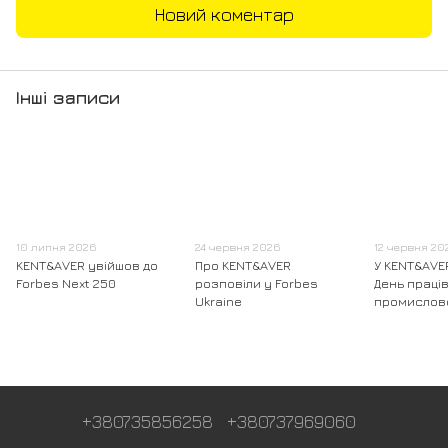
Новий коментар
Інші записи
10 липня 2026
24 червня 2026
12 червня 20
KENT&AVER увійшов до
Про KENT&AVER
У KENT&AVE
Forbes Next 250
розповіли у Forbes
День праці
Ukraine
промислов
+380735856258
+380737969060