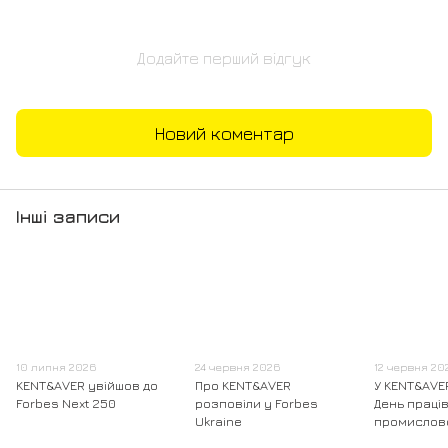
Додайте перший відгук
Новий коментар
Інші записи
10 липня 2026
24 червня 2026
12 червня 20
KENT&AVER увійшов до
Про KENT&AVER
У KENT&AVE
Forbes Next 250
розповіли у Forbes
День праці
Ukraine
промислов