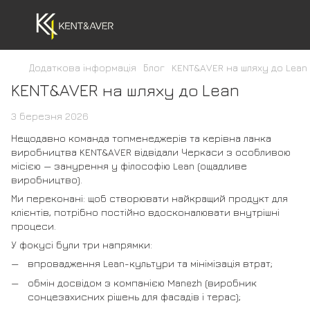
Додаткова інформація
Блог
KENT&AVER на шляху до Lean
KENT&AVER на шляху до Lean
3 березня 2026
Нещодавно команда топменеджерів та керівна ланка
виробництва KENT&AVER відвідали Черкаси з особливою
місією — занурення у філософію Lean (ощадливе
виробництво).
Ми переконані: щоб створювати найкращий продукт для
клієнтів, потрібно постійно вдосконалювати внутрішні
процеси.
У фокусі були три напрямки:
впровадження Lean-культури та мінімізація втрат;
обмін досвідом з компанією Manezh (виробник
сонцезахисних рішень для фасадів і терас);