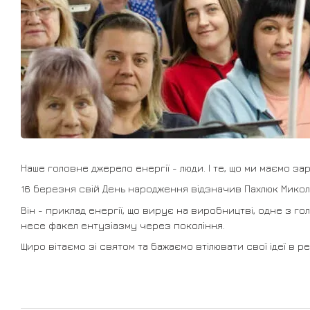
Наше головне джерело енергії - люди. І те, що ми маємо за
16 березня свій День народження відзначив Пахлюк Микол
Він - приклад енергії, що вирує на виробництві, одне з 
несе факел ентузіазму через покоління.
Щиро вітаємо зі святом та бажаємо втілювати свої ідеї в ре