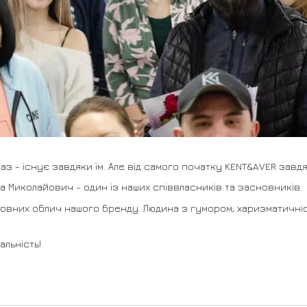
раз - існує завдяки їм. Але від самого початку KENT&AVER завд
а Миколайович - один із наших співвласників та засновників.
головних облич нашого бренду. Людина з гумором, харизматичні
альність!