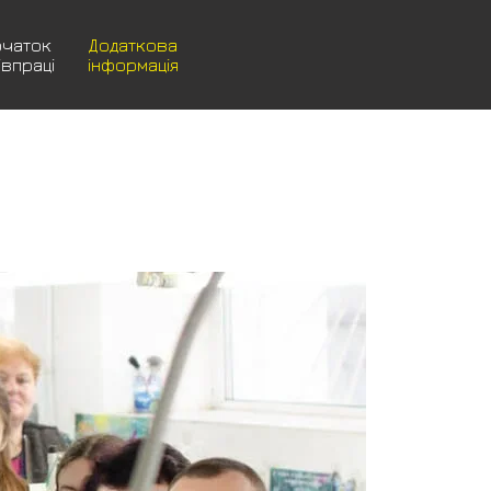
очаток
Додаткова
івпраці
інформація