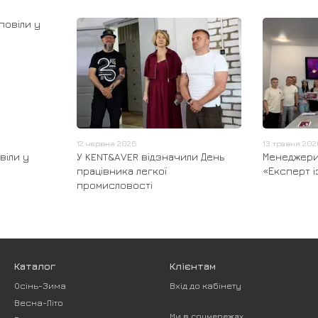
12 червня 2026
13 травня 20
віли у
У KENT&AVER відзначили День
Менеджери
працівника легкої
«Експерт і
промисловості
Каталог
Клієнтам
Осінь-Зима
Вхід до кабінету
Весна-Літо
Ми в соцмережах