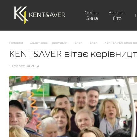
Перейти до основного контенту
Осінь-
Весна-
Зима
Літо
Головна
Додаткова інформація
Блог
Блог
KENT&AVER вітає к
KENT&AVER вітає керівниц
18 березня 2024