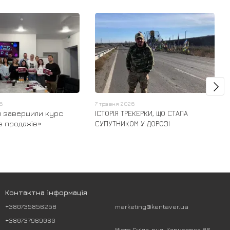
26
7 травня 2026
 завершили курс
ІСТОРІЯ ТРЕКЕРКИ, ЩО СТАЛА
з продажів»
СУПУТНИКОМ У ДОРОЗІ
Контактна інформація
+380735856258
marketing@kentaver.ua
+380737969060
Місто Сміла, вул. Кармелюка 86