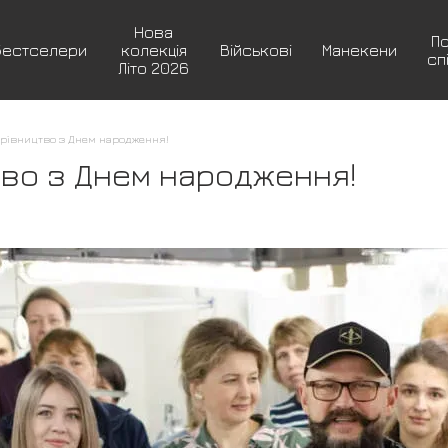
Нова
П
Бестселери
колекція
Військові
Манекени
сп
Літо 2026
ерівництво з Днем народження!
тво з Днем народження!