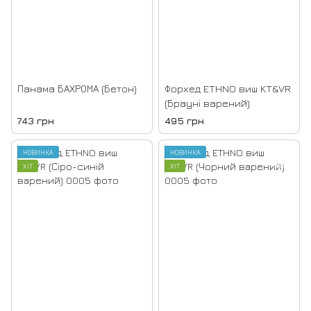
Панама БАХРОМА (Бетон)
Форхед ETHNO виш KT&VR
(Брауні варений)
743 грн
495 грн
НОВИНКА
НОВИНКА
ХІТ
ХІТ