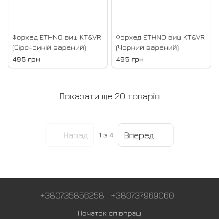
Форхед ETHNO виш KT&VR
Форхед ETHNO виш KT&VR
(Сіро-синій варений)
(Чорний варений)
495 грн
495 грн
Показати ще 20 товарів
Назад
Вперед
1
з 4
+380735856258
+380737969060
Початок співпраці