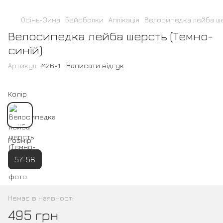
Осінь-Зима
Бейсболки
Аплікація
Велосипедка лейба ше
Велосипедка лейба шерсть (Темно-
синій)
Артикул:
7426-1
Написати відгук
Колір
Розмір
57-58
Немає в наявності
495 грн