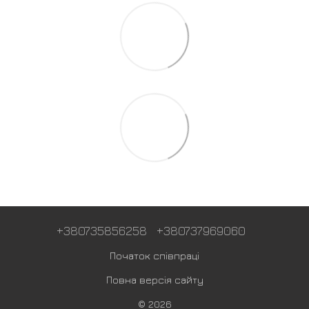
+380735856258
+380737969060
Початок співпраці
Повна версія сайту
© 2026