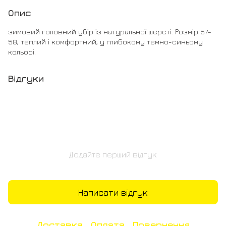
Опис
зимовий головний убір із натуральної шерсті. Розмір 57–
58, теплий і комфортний, у глибокому темно-синьому
кольорі.
Відгуки
Додайте перший відгук
Написати відгук
Доставка
Оплата
Повернення