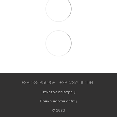
+380735856258
+380737969060
Початок співпраці
Повна версія сайту
© 2026