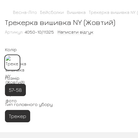
Весна-Літо
Бейсболки
Вишивка
Трекерка вишивка NY 
Трекерка вишивка NY (Жовтий)
Артикул:
4050-10/11325
Написати відгук
Колір
Розмір
57-58
Тип головного убору
Трекер