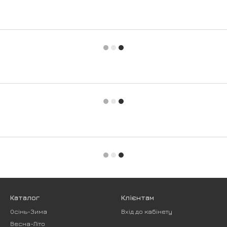
Каталог
Клієнтам
Осінь-Зима
Вхід до кабінету
Весна-Літо