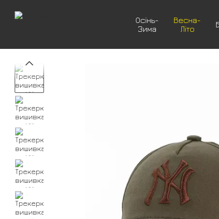
Перейти до основного контенту
Осінь-
Весна-
Зима
Літо