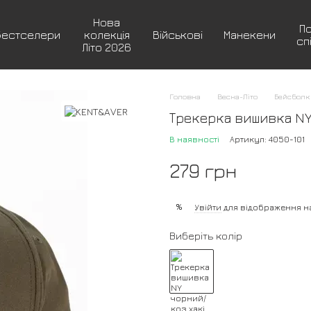
Нова
П
Бестселери
колекція
Військові
Манекени
сп
Літо 2026
Головна
Весна-Літо
Бейсболк
Трекерка вишивка NY 
В наявності
Артикул: 4050-101
279 грн
%
Увійти
для відображення н
Виберіть колір