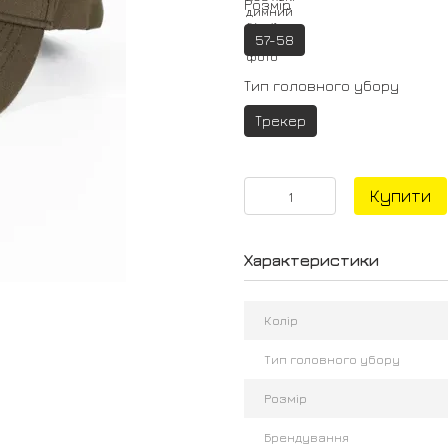
Розмір
57-58
Тип головного убору
Трекер
Купити
Характеристики
Колір
Тип головного убору
Розмір
Брендування