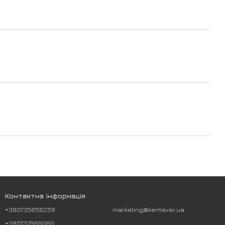
Контактна інформація
+380735856258
marketing@kentaver.ua
+380737969060