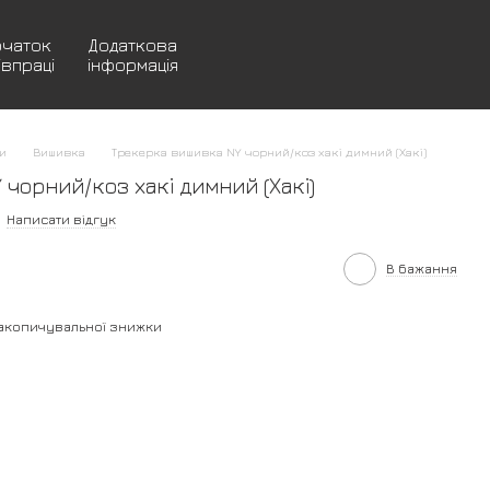
очаток
Додаткова
івпраці
інформація
и
Вишивка
Трекерка вишивка NY чорний/коз хакі димний (Хакі)
чорний/коз хакі димний (Хакі)
Написати відгук
В бажання
акопичувальної знижки