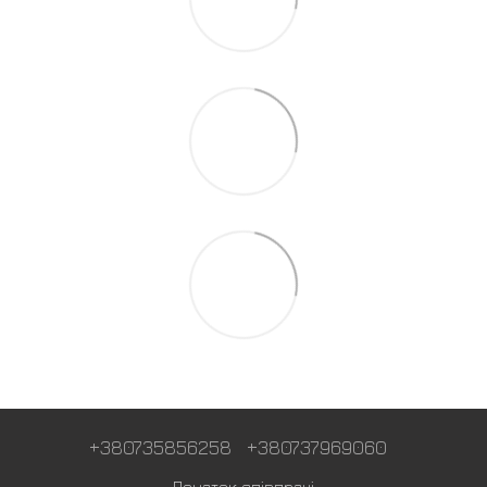
+380735856258
+380737969060
Початок співпраці