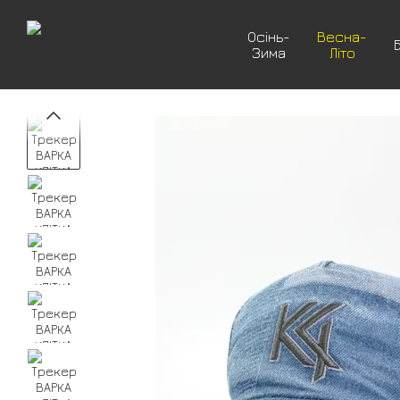
Перейти до основного контенту
Осінь-
Весна-
Зима
Літо