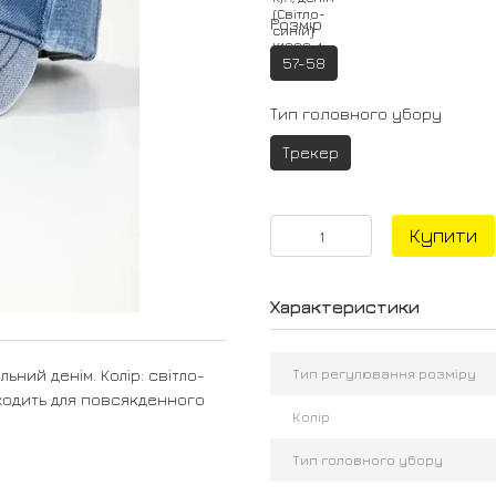
Розмір
57-58
Тип головного убору
Трекер
Купити
Характеристики
Тип регулювання розміру
ьний денім. Колір: світло-
ідходить для повсякденного
Колір
Тип головного убору