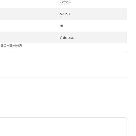
Котон
57-58
Ні
Унісекс
вернення