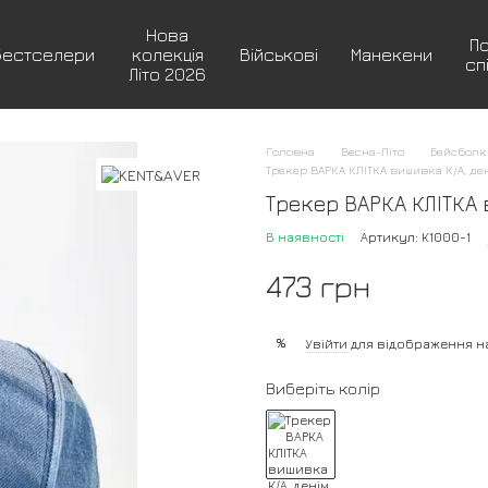
Нова
П
Бестселери
колекція
Військові
Манекени
сп
Літо 2026
Головна
Весна-Літо
Бейсболк
Трекер ВАРКА КЛІТКА вишивка К/А, ден
Трекер ВАРКА КЛІТКА в
В наявності
Артикул: К1000-1
473 грн
%
Увійти
для відображення н
Виберіть колір