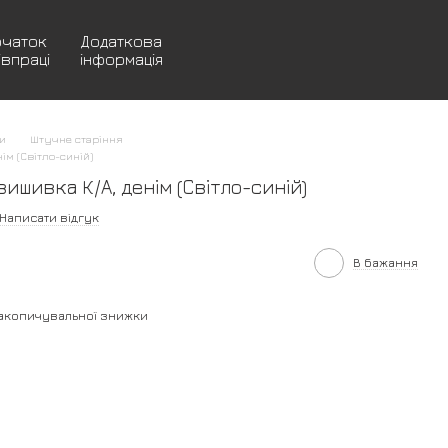
очаток
Додаткова
івпраці
інформація
и
Штучне старіння
ім (Світло-синій)
ишивка К/А, денім (Світло-синій)
Написати відгук
В бажання
акопичувальної знижки