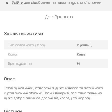
Увійти
для відображення накопичувальної знижки
%
До обраного
Характеристики
Тип головного убору
Рукавиці
Колір
Кава
Брендування
Ні
Опис
Теплі рукавички, створені з дуже м'якого та затишного
хутра "мамині обійми". Пальці відкриті, але сама тканина
дуже добре захищає долоні від холоду та морозу.
Відгуки