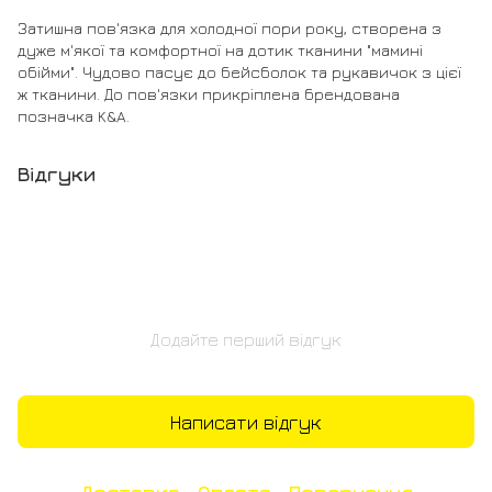
Затишна пов'язка для холодної пори року, створена з
дуже м'якої та комфортної на дотик тканини "мамині
обійми". Чудово пасує до бейсболок та рукавичок з цієї
ж тканини. До пов'язки прикріплена брендована
позначка K&A.
Відгуки
Додайте перший відгук
Написати відгук