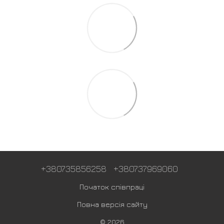
+380735856258
+380737969060
Початок співпраці
Повна версія сайту
© 2026