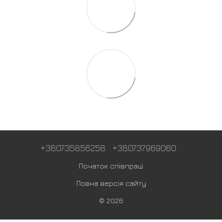
+380735856258
+380737969060
Початок співпраці
Повна версія сайту
© 2026