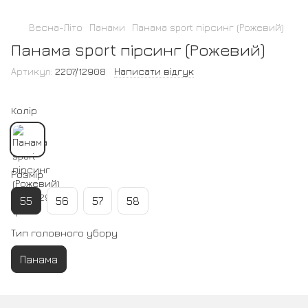
Весна-Літо
Панами
Панама sport пірсинг (Рожевий)
Панама sport пірсинг (Рожевий)
Артикул:
2207/12908
Написати відгук
Колір
Розмір
55
56
57
58
Тип головного убору
Панама