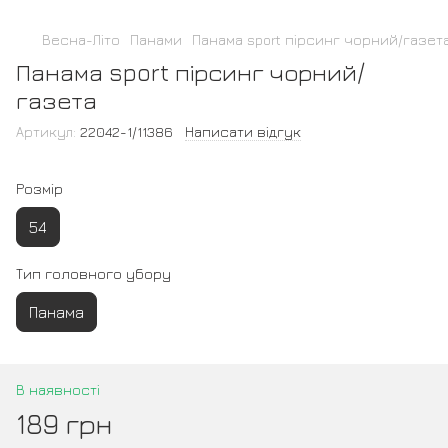
Весна-Літо
Панами
Панама sport пірсинг чорний/газет
Панама sport пірсинг чорний/
газета
Артикул:
22042-1/11386
Написати відгук
Розмір
54
Тип головного убору
Панама
В наявності
189 грн