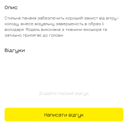
Опис
Стильна панама забезпечить хороший захист від вітру і
холоду, внесе візуальну завершеність в образ її
володаря. Модель виконана з тканини екошкіра та
затишно прилягає до голови.
Відгуки
Додайте перший відгук
Написати відгук