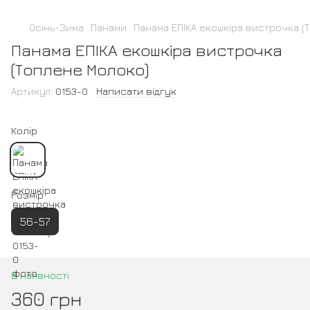
Осінь-Зима
Панами
Панама ЕПІКА екошкіра вистрочка (
Панама ЕПІКА екошкіра вистрочка
(Топлене Молоко)
Артикул:
0153-0
Написати відгук
Колір
Розмір
56-57
В наявності
360 грн