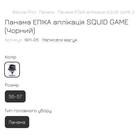
Весна-Літо
Панами
Панама ЕПІКА аплікація SQUID GAME 
Панама ЕПІКА аплікація SQUID GAME
(Чорний)
Артикул:
1911-05
Написати відгук
Колір
Розмір
56-57
Тип головного убору
Панама