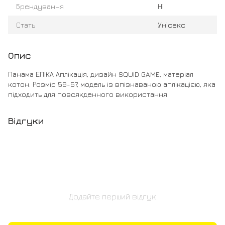
Брендування
Ні
Стать
Унісекс
Опис
Панама ЕПІКА Аплікація, дизайн SQUID GAME, матеріал
котон. Розмір 56-57, модель із впізнаваною аплікацією, яка
підходить для повсякденного використання.
Відгуки
Додайте перший відгук