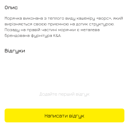
Опис
Морячка виконана з теплого виду кашеміру «ворс», який
вирізняється своєю приємною на дотик структурою.
Позаду на правій частині морячки є металева
брендована фурнітура K&A.
Відгуки
Додайте перший відгук
Написати відгук