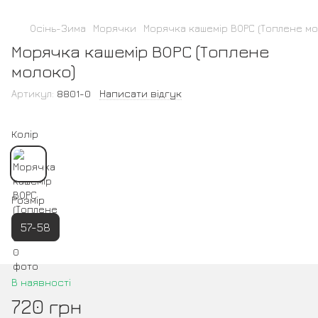
Осінь-Зима
Морячки
Морячка кашемір ВОРС (Топлене мо
Морячка кашемір ВОРС (Топлене
молоко)
Артикул:
8801-0
Написати відгук
Колір
Розмір
57-58
В наявності
720 грн