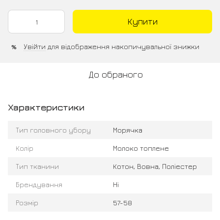
Купити
Увійти
для відображення накопичувальної знижки
%
До обраного
Характеристики
Тип головного убору
Морячка
Колір
Молоко топлене
Тип тканини
Котон, Вовна, Поліестер
Брендування
Ні
Розмір
57-58