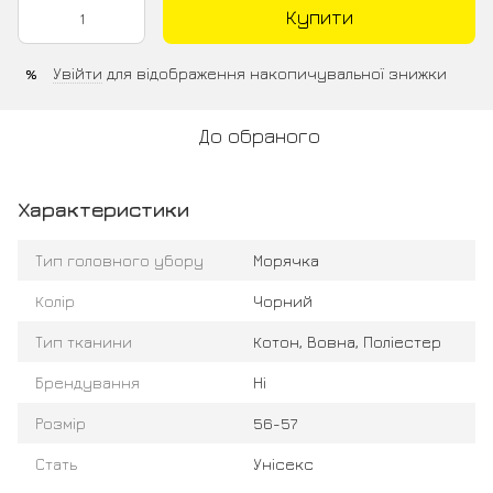
Купити
Увійти
для відображення накопичувальної знижки
%
До обраного
Характеристики
Тип головного убору
Морячка
Колір
Чорний
Тип тканини
Котон, Вовна, Поліестер
Брендування
Ні
Розмір
56-57
Стать
Унісекс