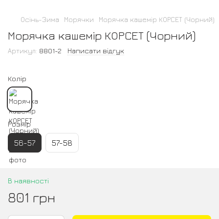
Осінь-Зима
Морячки
Морячка кашемір КОРСЕТ (Чорний)
Морячка кашемір КОРСЕТ (Чорний)
Артикул:
8801-2
Написати відгук
Колір
Розмір
56-57
57-58
В наявності
801 грн