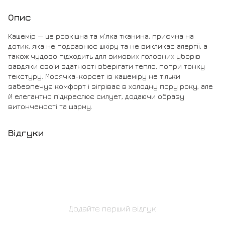
Опис
Кашемір — це розкішна та м'яка тканина, приємна на
дотик, яка не подразнює шкіру та не викликає алергії, а
також чудово підходить для зимових головних уборів
завдяки своїй здатності зберігати тепло, попри тонку
текстуру. Морячка-корсет із кашеміру не тільки
забезпечує комфорт і зігріває в холодну пору року, але
й елегантно підкреслює силует, додаючи образу
витонченості та шарму.
Відгуки
Додайте перший відгук