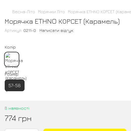
Весна-Літо
Морячки Літо
Морячка ETHNO КОРСЕТ (Караме
Морячка ETHNO КОРСЕТ (Карамель)
Артикул:
0211-0
Написати відгук
Колір
Розмір
57-58
В наявності
774 грн