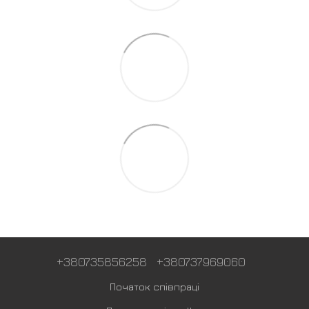
+380735856258
+380737969060
Початок співпраці