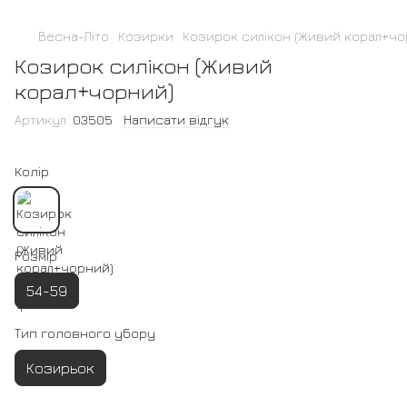
Весна-Літо
Козирки
Козирок силікон (Живий корал+чо
Козирок силікон (Живий
корал+чорний)
Артикул:
03505
Написати відгук
Колір
Розмір
54-59
Тип головного убору
Козирьок