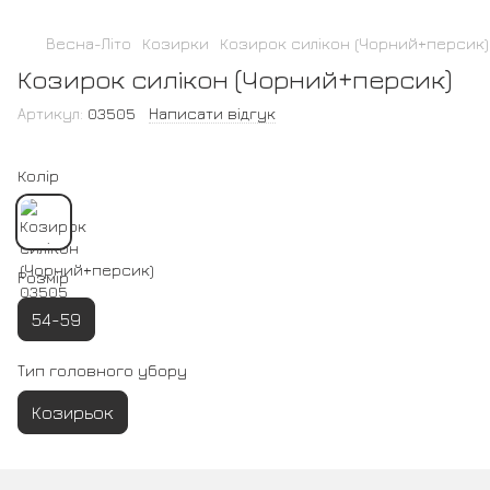
Весна-Літо
Козирки
Козирок силікон (Чорний+персик)
Козирок силікон (Чорний+персик)
Артикул:
03505
Написати відгук
Колір
Розмір
54-59
Тип головного убору
Козирьок