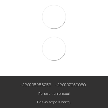
+380735856258
+380737969060
Початок співпраці
Повна версія сайту