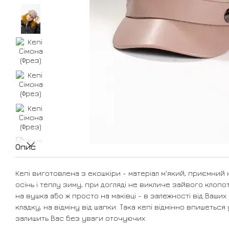
Опис
Кепі виготовлена з екошкіри - матеріал м'який, приємний на
осінь і теплу зиму, при догляді не викличе зайвого клоп
на вушка або ж просто на маківці - в залежності від Ваши
кладку, на відміну від шапки. Така кепі відмінно впишеться
залишить Вас без уваги оточуючих.