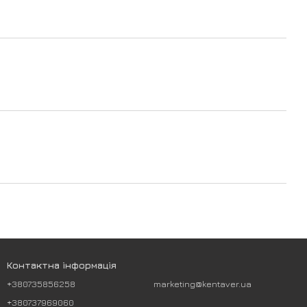
Контактна інформація
+380735856258
marketing@kentaver.ua
+380737969060