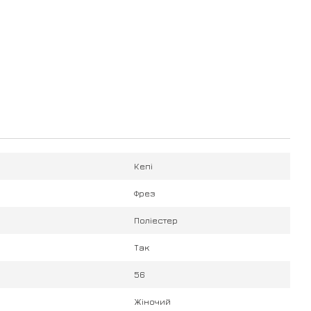
Кепі
Фрез
Поліестер
Так
56
Жіночий