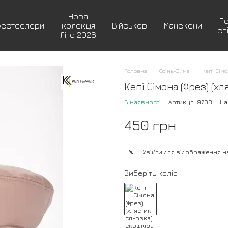
Нова
П
Бестселери
колекція
Військові
Манекени
сп
Літо 2026
Головна
Осінь-Зима
Кепі Сім
Кепі Сімона (Фрез) (х
В наявності
Артикул: 9708
На
450 грн
%
Увійти
для відображення н
Виберіть колір