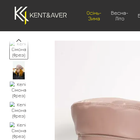
Перейти до основного контенту
Осінь-
Весна-
Зима
Літо