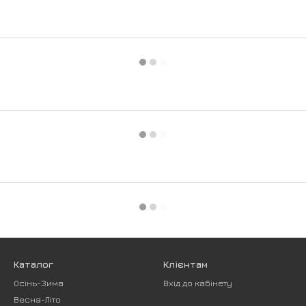
Каталог
Клієнтам
Осінь-Зима
Вхід до кабінету
Весна-Літо