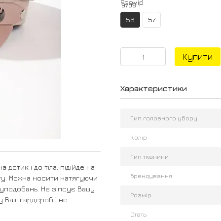
Розмір
56
57
Купити
Характеристики
Тип головного убору
Колір
Тип тканини
 дотик і до тіла, підійде на
Брендування
оту. Можна носити натягуючи
х уподобань. Не зіпсує Вашу
Розмір
 у Ваш гардероб і не
Стать