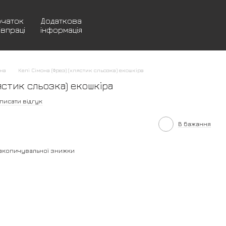
очаток
Додаткова
івпраці
інформація
она
Кепі Сімона (Фрез) (хлястик сльозка) екошкіра
лястик сльозка) екошкіра
писати відгук
В бажання
акопичувальної знижки