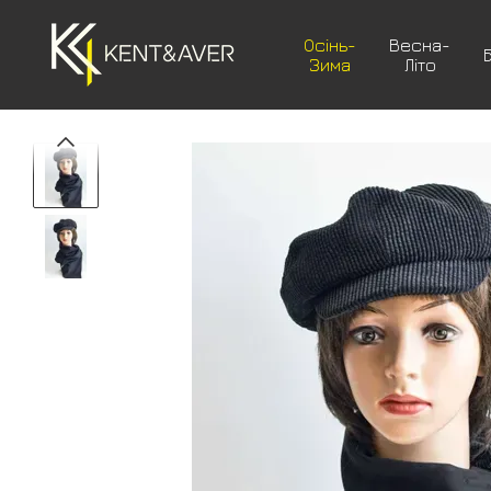
Перейти до основного контенту
Осінь-
Весна-
Зима
Літо