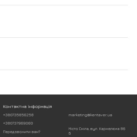
Контактна інформація
+380735856258
marketing@kentaver.ua
+380737969060
Місто Сміла, вул. Кармелюка 86
Передзвонити вам?
б