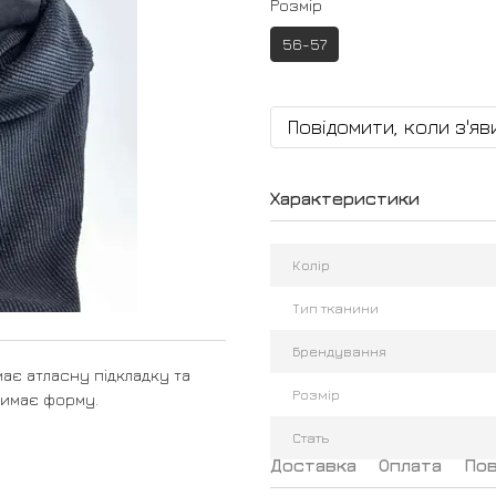
Розмір
56-57
Повідомити, коли з'яв
Характеристики
Колір
Тип тканини
Брендування
має атласну підкладку та
Розмір
римає форму.
Стать
Доставка
Оплата
По