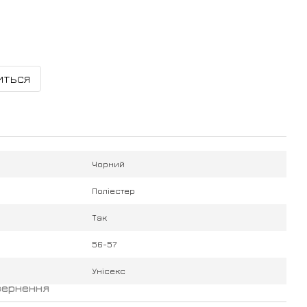
иться
Чорний
Поліестер
Так
56-57
Унісекс
вернення