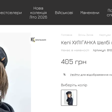
Нова
П
Бестселери
колекція
Військові
Манекени
сп
Літо 2026
Головна
Осінь-Зима
Картузи
Кепі ХУЛІГАНКА Шелбі
Немає в наявності
Артикул: 81
405 грн
%
Увійти
для відображення н
Виберіть колір