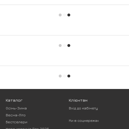
Каталог
Клієнтам
Осінь-Зима
Вхід до кабінету
Весна-Літо
Ми в соцмережах
Бестселери
Нова колекція Літо 2026