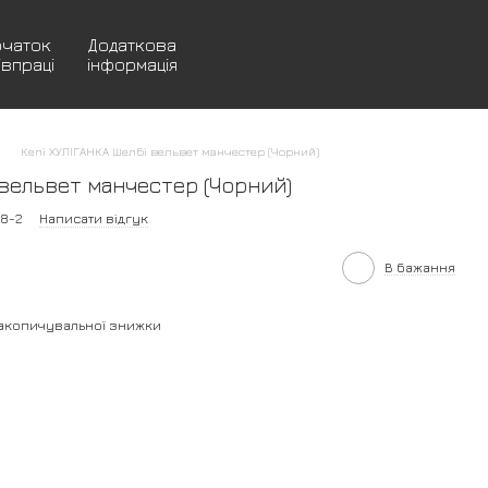
очаток
Додаткова
івпраці
інформація
Кепі ХУЛІГАНКА Шелбі вельвет манчестер (Чорний)
 вельвет манчестер (Чорний)
08-2
Написати відгук
В бажання
акопичувальної знижки