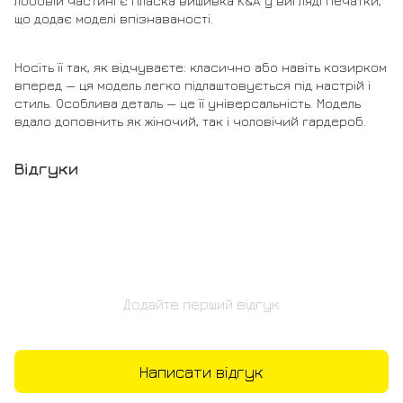
лобовій частині є пласка вишивка K&A у вигляді печатки,
що додає моделі впізнаваності.
Носіть її так, як відчуваєте: класично або навіть козирком
вперед — ця модель легко підлаштовується під настрій і
стиль. Особлива деталь — це її універсальність. Модель
вдало доповнить як жіночий, так і чоловічий гардероб.
Відгуки
Додайте перший відгук
Написати відгук