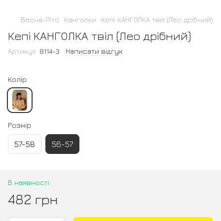
Весна-Літо
Канголки
Кепі КАНГОЛКА твіл (Лео дрібний)
Кепі КАНГОЛКА твіл (Лео дрібний)
Артикул:
8114-3
Написати відгук
Колір
Розмір
57-58
56-57
В наявності
482 грн