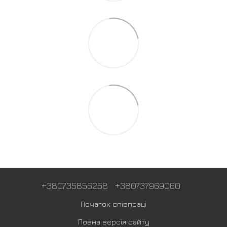
+380735856258
+380737969060
Початок співпраці
Повна версія сайту