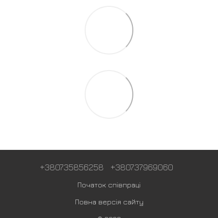
+380735856258
+380737969060
Початок співпраці
Повна версія сайту