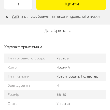
Купити
Увійти
для відображення накопичувальної знижки
%
До обраного
Характеристики
Тип головного убору
Картуз
Колір
Чорний
Тип тканини
Котон, Вовна, Поліестер
Брендування
Ні
Розмір
56-57
Стать
Унісекс