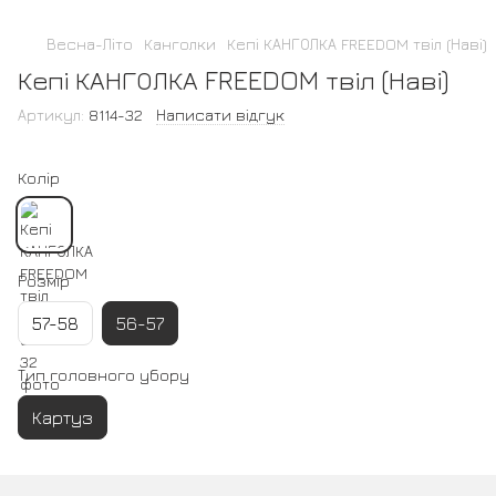
Весна-Літо
Канголки
Кепі КАНГОЛКА FREEDOM твіл (Наві)
Кепі КАНГОЛКА FREEDOM твіл (Наві)
Артикул:
8114-32
Написати відгук
Колір
Розмір
57-58
56-57
Тип головного убору
Картуз