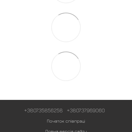
+380735856258
+380737969060
Початок співпраці
Повна версія сайту