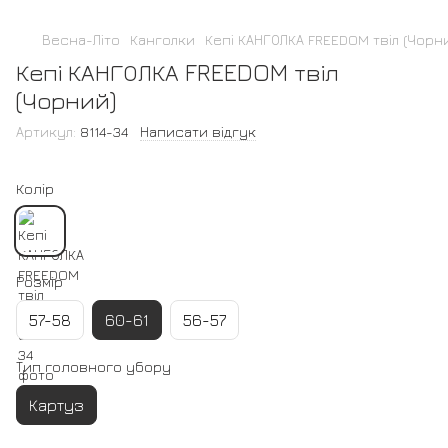
Весна-Літо
Канголки
Кепі КАНГОЛКА FREEDOM твіл (Чорн
Кепі КАНГОЛКА FREEDOM твіл
(Чорний)
Артикул:
8114-34
Написати відгук
Колір
Розмір
57-58
60-61
56-57
Тип головного убору
Картуз