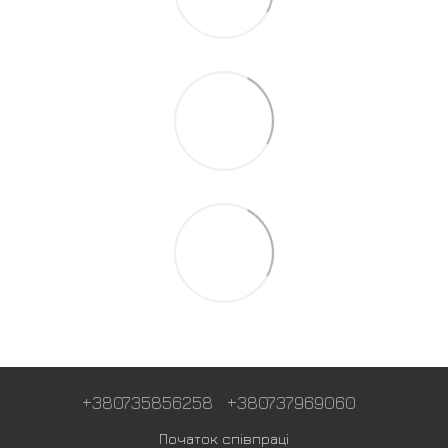
+380735856258
+380737969060
Початок співпраці