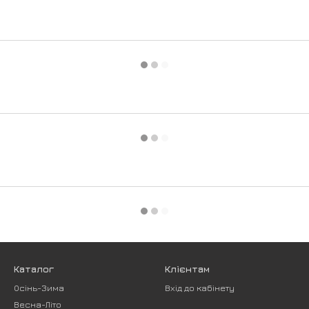
Каталог
Клієнтам
Осінь-Зима
Вхід до кабінету
Весна-Літо