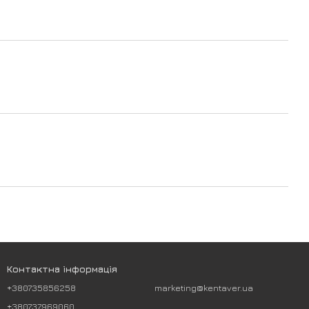
Контактна інформація
+380735856258
marketing@kentaver.ua
+380737969060