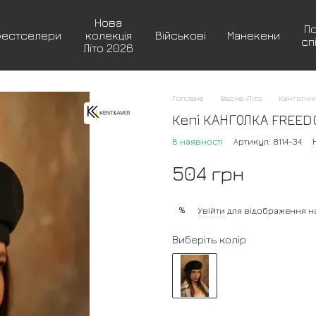
Нова
П
Бестселери
колекція
Військові
Манекени
сп
Літо 2026
Головна
Весна-Літо
Канголки
Кепі КАНГОЛКА FREED
В наявності
Артикул: 8114-34
504 грн
%
Увійти
для відображення н
Виберіть колір