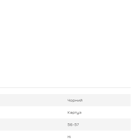
Чорний
Картуз
56-57
Ні