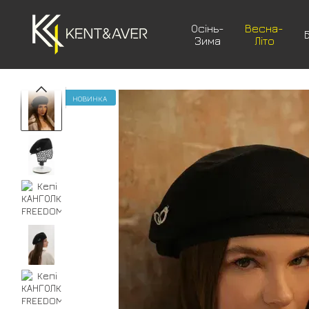
Перейти до основного контенту
Осінь-
Весна-
Зима
Літо
НОВИНКА