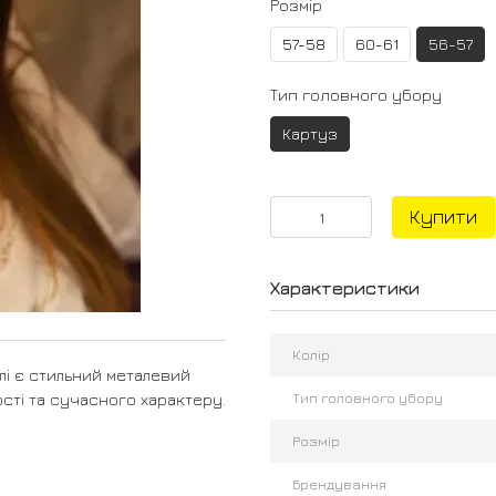
Розмір
57-58
60-61
56-57
Тип головного убору
Картуз
Купити
Характеристики
Колір
лі є стильний металевий
Тип головного убору
сті та сучасного характеру.
Розмір
Брендування