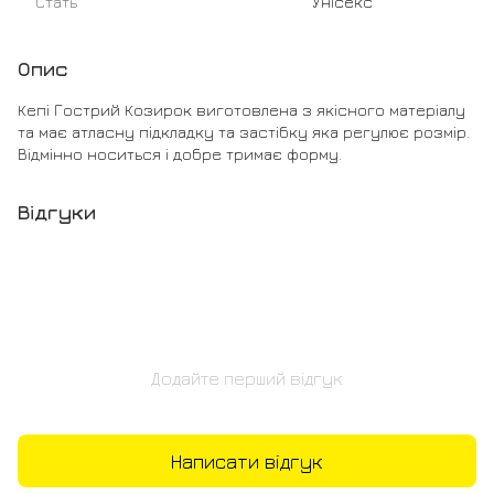
Стать
Унісекс
Опис
Кепі Гострий Козирок виготовлена з якісного матеріалу
та має атласну підкладку та застібку яка регулює розмір.
Відмінно носиться і добре тримає форму.
Відгуки
Додайте перший відгук
Написати відгук