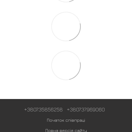
+380735856258
+380737969060
Початок співпраці
Повна версія сайту