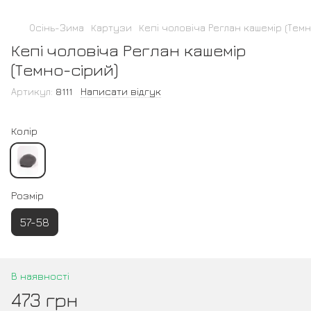
Осінь-Зима
Картузи
Кепі чоловіча Реглан кашемір (Тем
Кепі чоловіча Реглан кашемір
(Темно-сірий)
Артикул:
8111
Написати відгук
Колір
Розмір
57-58
В наявності
473 грн