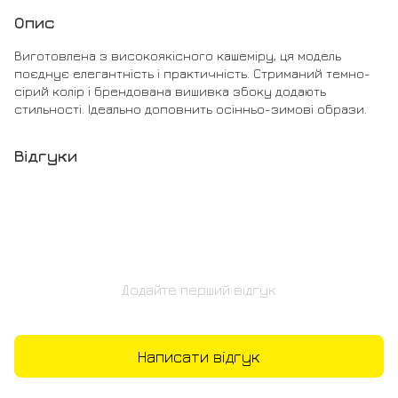
Опис
Виготовлена з високоякісного кашеміру, ця модель
поєднує елегантність і практичність. Стриманий темно-
сірий колір і брендована вишивка збоку додають
стильності. Ідеально доповнить осінньо-зимові образи.
Відгуки
Додайте перший відгук
Написати відгук