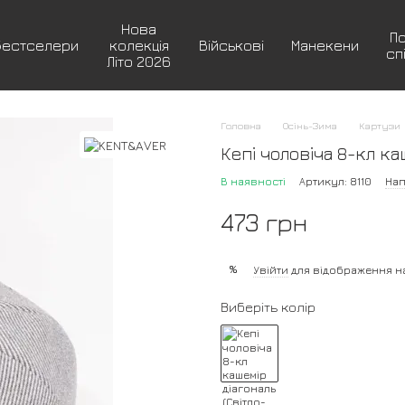
Нова
П
Бестселери
колекція
Військові
Манекени
сп
Літо 2026
Головна
Осінь-Зима
Картузи
Кепі чоловіча 8-кл ка
В наявності
Артикул: 8110
Нап
473 грн
%
Увійти
для відображення н
Виберіть колір