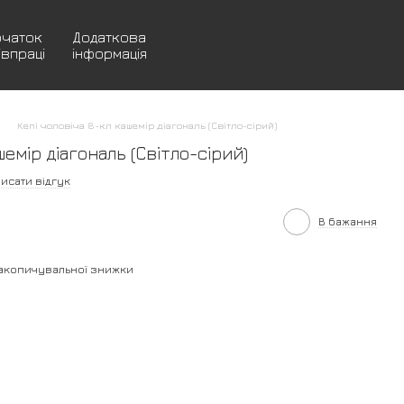
очаток
Додаткова
івпраці
інформація
Кепі чоловіча 8-кл кашемір діагональ (Світло-сірий)
шемір діагональ (Світло-сірий)
исати відгук
В бажання
акопичувальної знижки