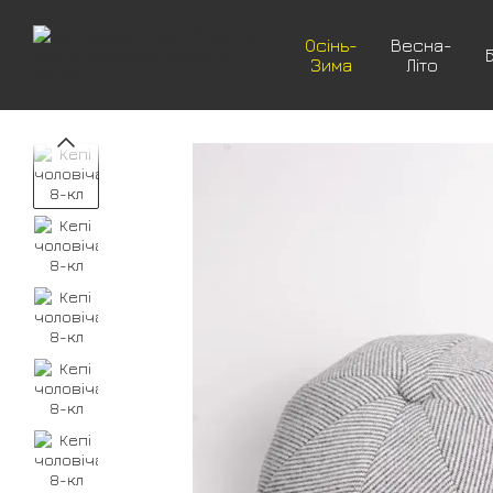
Перейти до основного контенту
Осінь-
Весна-
Зима
Літо