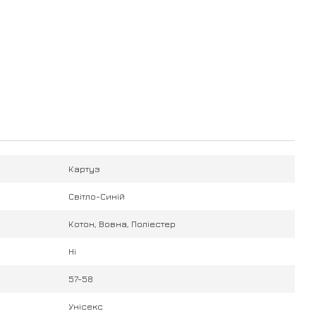
Картуз
Світло-Синій
Котон, Вовна, Поліестер
Ні
57-58
Унісекс