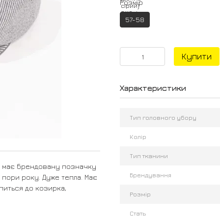
Розмір
57-58
Купити
Характеристики
Тип головного убору
Колір
Тип тканини
та має брендовану позначку
Брендування
 пори року. Дуже тепла. Має
іпиться до козирка,
Розмір
Стать