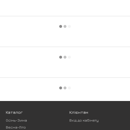
Каталог
Клієнтам
Осінь-Зима
Вхід до кабінету
Весна-Літо