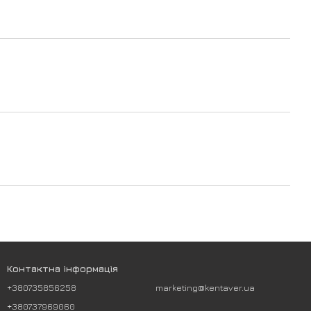
Контактна інформація
+380735856258
marketing@kentaver.ua
+380737969060