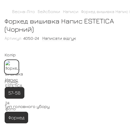
Весна-Літо
Бейсболки
Написи
Форхед вишивка Напис 
Форхед вишивка Напис ESTETICA
(Чорний)
Артикул:
4050-24
Написати відгук
Колір
Розмір
57-58
Тип головного убору
Форхед