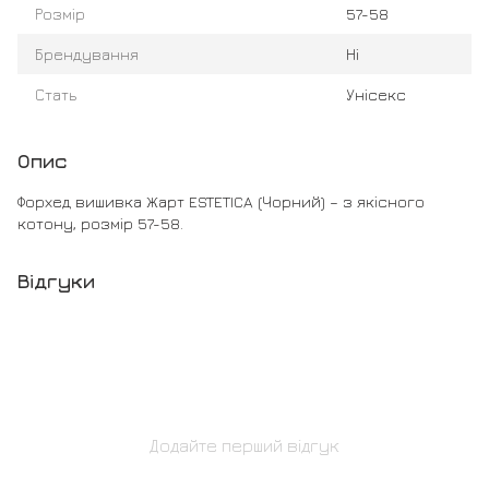
Розмір
57-58
Брендування
Ні
Стать
Унісекс
Опис
Форхед вишивка Жарт ESTETICA (Чорний) – з якісного
котону, розмір 57-58.
Відгуки
Додайте перший відгук