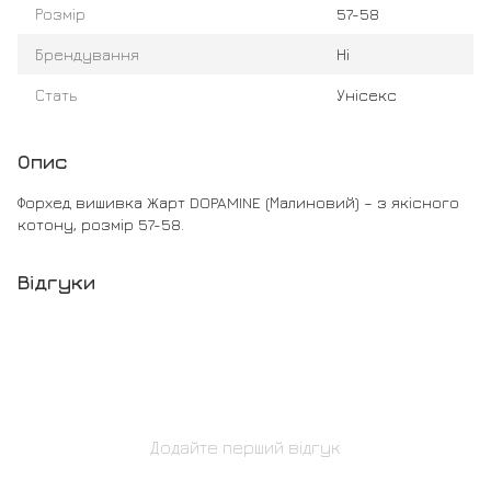
Розмір
57-58
Брендування
Ні
Стать
Унісекс
Опис
Форхед вишивка Жарт DOPAMINE (Малиновий) – з якісного
котону, розмір 57-58.
Відгуки
Додайте перший відгук