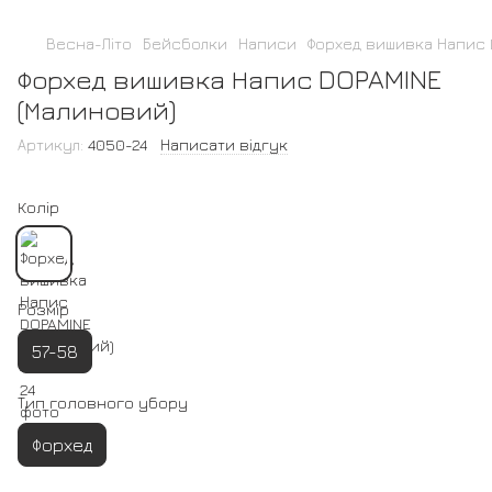
Весна-Літо
Бейсболки
Написи
Форхед вишивка Напис 
Форхед вишивка Напис DOPAMINE
(Малиновий)
Артикул:
4050-24
Написати відгук
Колір
Розмір
57-58
Тип головного убору
Форхед