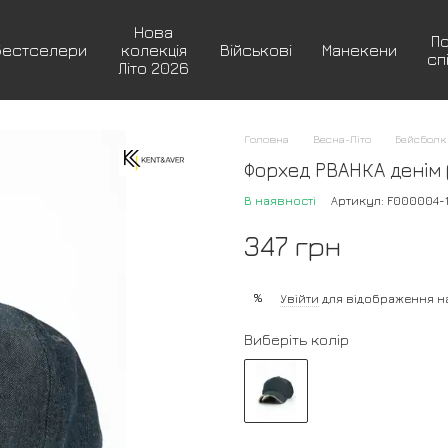
Нова
П
Бестселери
колекція
Військові
Манекени
сп
Літо 2026
Головна
Весна-Літо
Бейсболк
Форхед РВАНКА денім 
В наявності
Артикул: F000004-
347 грн
%
Увійти
для відображення н
Виберіть колір