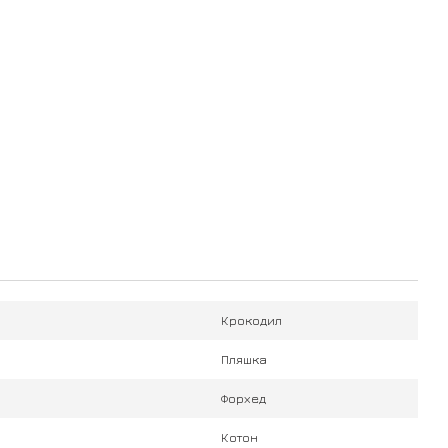
Крокодил
Пляшка
Форхед
Котон