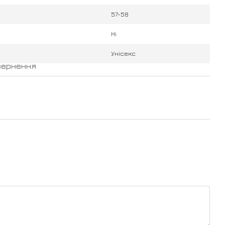
57-58
Ні
Унісекс
вернення