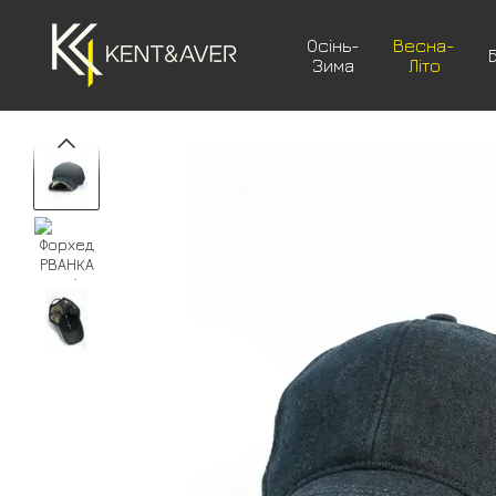
Перейти до основного контенту
Осінь-
Весна-
Зима
Літо