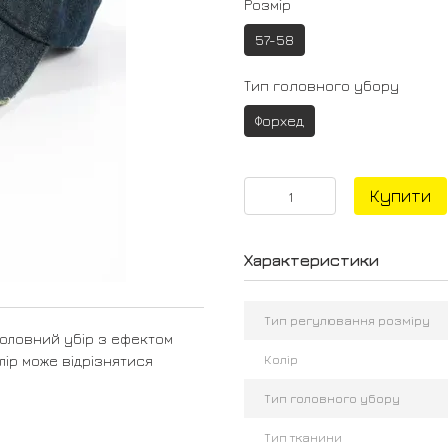
Розмір
57-58
Тип головного убору
Форхед
Купити
Характеристики
Тип регулювання розміру
 головний убір з ефектом
Колір
лір може відрізнятися
Тип головного убору
Тип тканини