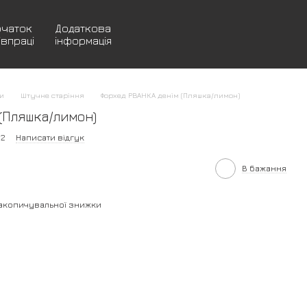
очаток
Додаткова
івпраці
інформація
и
Штучне старіння
Форхед РВАНКА денім (Пляшка/лимон)
(Пляшка/лимон)
12
Написати відгук
В бажання
акопичувальної знижки