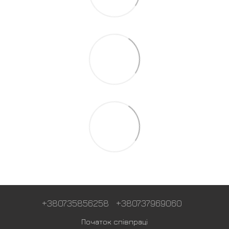
+380735856258
+380737969060
Початок співпраці