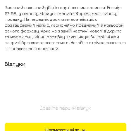
Зимовий головний убір із жартівливим написом. Розмір
57–58, у відтінку «Брауні темний». Форхед має глибоку
посадку. На передніх двох клинах аплікацією
розташований напис, гармонійно поєднаний з кольором
самого форхеду. Арка на задній частині моделі відкрита
та має якісну, міцну застібку «липучку». Внутрішні шви
закриті брендованою тасьмою. Налобна стрічка виконана
з гіпоалергенної тканини.
Відгуки
Додайте перший відгук
Написати відгук