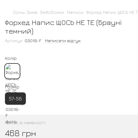
Осінь-Зима
Бейсболки
Написи
Форхед Напис ЩОСЬ НЕ Т
Форхед Напис ЩОСЬ НЕ ТЕ (Брауні
темний)
Артикул:
03018-F
Написати відгук
Колір
Розмір
57-58
Немає в наявності
468 грн