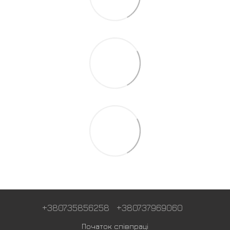
+380735856258
+380737969060
Початок співпраці