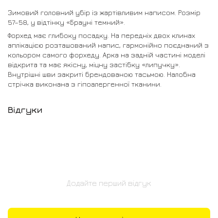
Зимовий головний убір із жартівливим написом. Розмір
57–58, у відтінку «Брауні темний».
Форхед має глибоку посадку. На передніх двох клинах
аплікацією розташований напис, гармонійно поєднаний з
кольором самого форхеду. Арка на задній частині моделі
відкрита та має якісну, міцну застібку «липучку».
Внутрішні шви закриті брендованою тасьмою. Налобна
стрічка виконана з гіпоалергенної тканини.
Відгуки
Додайте перший відгук