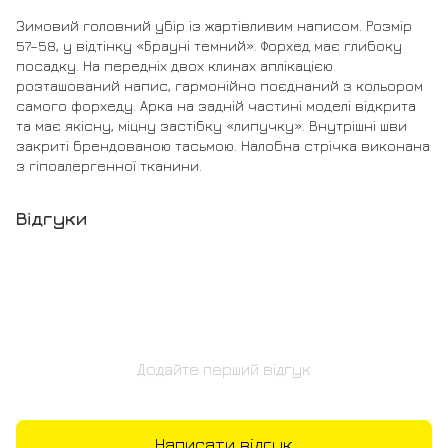
Зимовий головний убір із жартівливим написом. Розмір
57–58, у відтінку «Брауні темний». Форхед має глибоку
посадку. На передніх двох клинах аплікацією
розташований напис, гармонійно поєднаний з кольором
самого форхеду. Арка на задній частині моделі відкрита
та має якісну, міцну застібку «липучку». Внутрішні шви
закриті брендованою тасьмою. Налобна стрічка виконана
з гіпоалергенної тканини.
Відгуки
Додайте перший відгук
Написати відгук