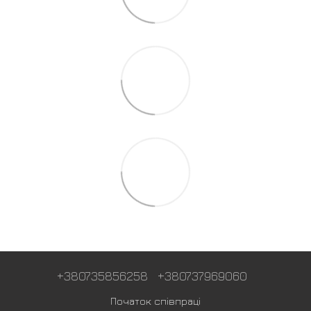
+380735856258
+380737969060
Початок співпраці