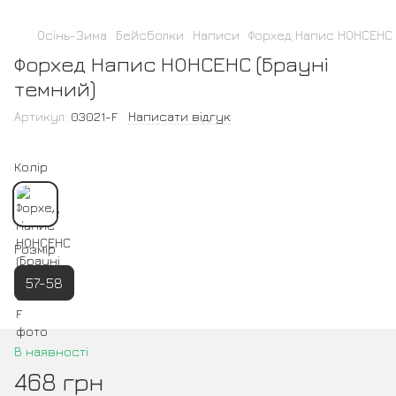
Осінь-Зима
Бейсболки
Написи
Форхед Напис НОНСЕНС 
Форхед Напис НОНСЕНС (Брауні
темний)
Артикул:
03021-F
Написати відгук
Колір
Розмір
57-58
В наявності
468 грн