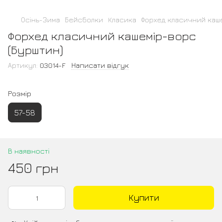
Осінь-Зима
Бейсболки
Класика
Форхед класичний каш
Форхед класичний кашемір-ворс
(Бурштин)
Артикул:
03014-F
Написати відгук
Розмір
57-58
В наявності
450 грн
Купити