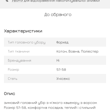
Увійти
для відображення накопичувальної знижки
%
До обраного
Характеристики
Тип головного убору
Форхед
Тип тканини
Котон, Вовна, Поліестер
Брендування
Ні
Розмір
57-58
Стать
Унісекс
Опис
зимовий головний убір з м’якого кашеміру з ворсом.
Розмір 57–58, комфортна посадка, теплий і стильний