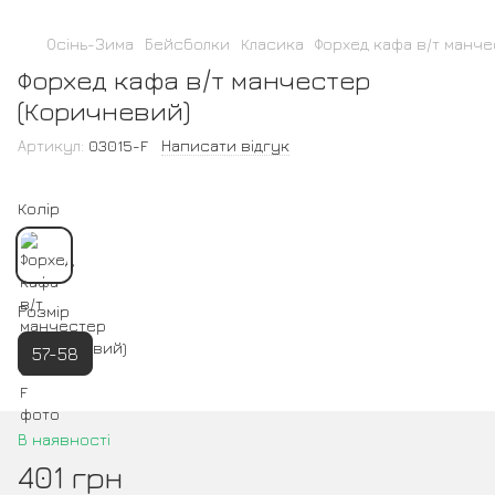
Осінь-Зима
Бейсболки
Класика
Форхед кафа в/т манч
Форхед кафа в/т манчестер
(Коричневий)
Артикул:
03015-F
Написати відгук
Колір
Розмір
57-58
В наявності
401 грн