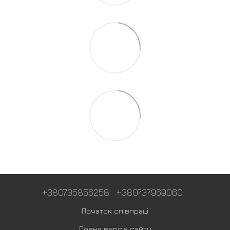
+380735856258
+380737969060
Початок співпраці
Повна версія сайту