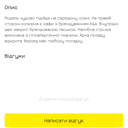
Опис
Модель чудово підійде на середину осені. На правій
стороні козирка є кафи з брендуванням K&A. Внутрішні
шви закриті брендованою тасьмою. Налобна стрічка
виконана з гіпоалергенної тканини. Арка позаду
відкрита. Форхед має глибоку посадку.
Відгуки
Додайте перший відгук
Написати відгук