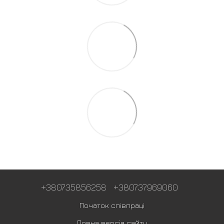
+380735856258
+380737969060
Початок співпраці
Повна версія сайту