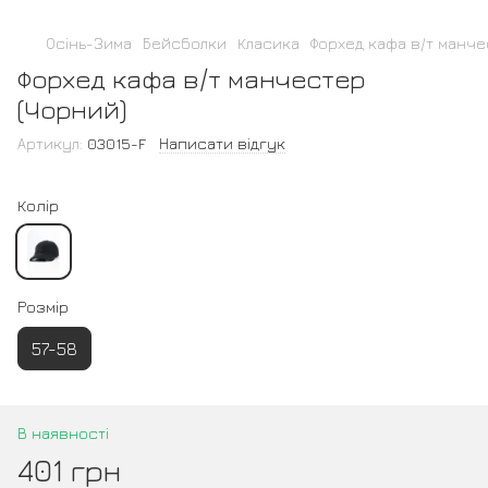
Осінь-Зима
Бейсболки
Класика
Форхед кафа в/т манче
Форхед кафа в/т манчестер
(Чорний)
Артикул:
03015-F
Написати відгук
Колір
Розмір
57-58
В наявності
401 грн