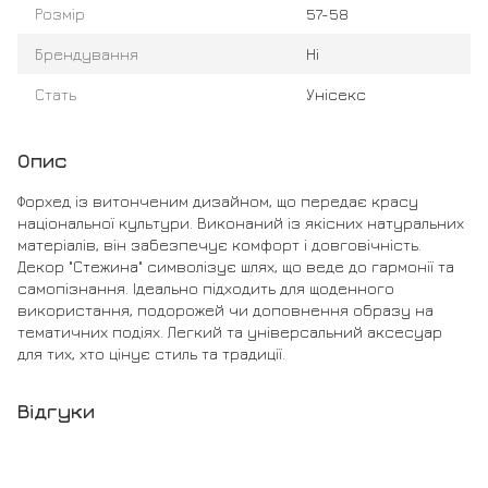
Розмір
57-58
Брендування
Ні
Стать
Унісекс
Опис
Форхед із витонченим дизайном, що передає красу
національної культури. Виконаний із якісних натуральних
матеріалів, він забезпечує комфорт і довговічність.
Декор "Стежина" символізує шлях, що веде до гармонії та
самопізнання. Ідеально підходить для щоденного
використання, подорожей чи доповнення образу на
тематичних подіях. Легкий та універсальний аксесуар
для тих, хто цінує стиль та традиції.
Відгуки