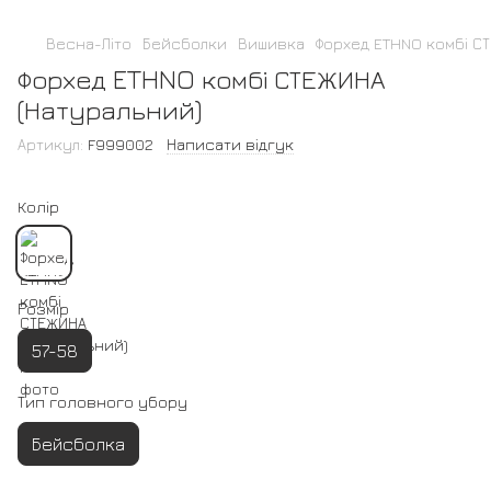
Весна-Літо
Бейсболки
Вишивка
Форхед ETHNO комбі С
Форхед ETHNO комбі СТЕЖИНА
(Натуральний)
Артикул:
F999002
Написати відгук
Колір
Розмір
57-58
Тип головного убору
Бейсболка