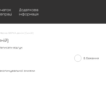
очаток
Додаткова
івпраці
інформація
Феска ВАРКА денім (Синій)
ній)
Написати відгук
В бажання
акопичувальної знижки