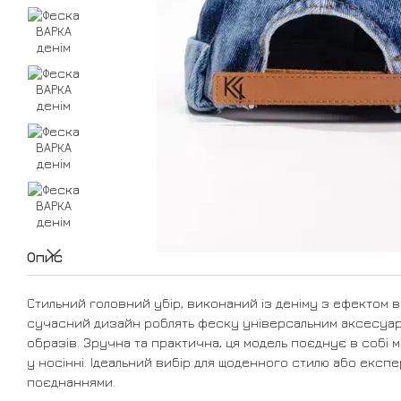
Опис
Стильний головний убір, виконаний із деніму з ефектом в
сучасний дизайн роблять феску універсальним аксесуа
образів. Зручна та практична, ця модель поєднує в собі мі
у носінні. Ідеальний вибір для щоденного стилю або експ
поєднаннями.