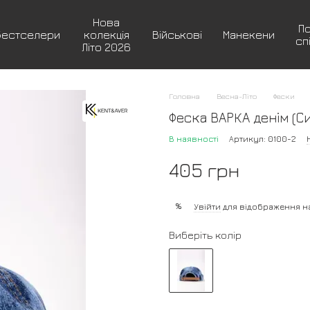
Нова
П
Бестселери
колекція
Військові
Манекени
сп
Літо 2026
Головна
Весна-Літо
Фески
Феска ВАРКА денім (Си
В наявності
Артикул: 0100-2
405 грн
%
Увійти
для відображення н
Виберіть колір