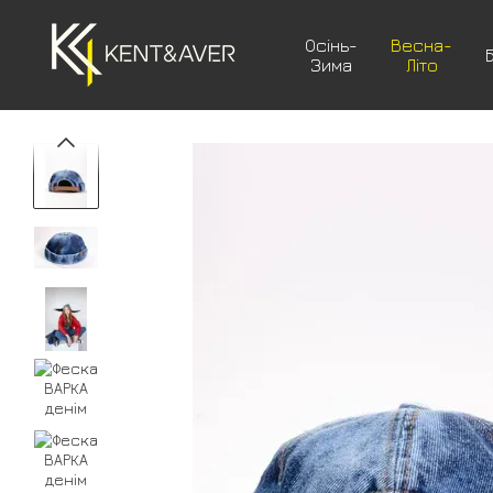
Перейти до основного контенту
Осінь-
Весна-
Зима
Літо