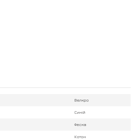
Велкро
Синій
Феска
Котон