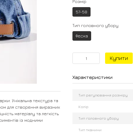
Розмір
57-58
Тип головного убору
Феска
Купити
Характеристики
Тип регулювання розміру
арки. Унікальна текстура та
Колір
ром для створення виразних
цність матеріалу та легкість
Тип головного убору
ериментів із модними
Тип тканини