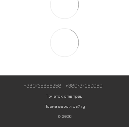
+380735856258
+380737969060
Початок співпраці
Повна версія сайту
© 2026