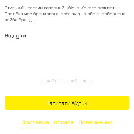
Стильний і теплий головний убір із м’якого вельвету.
Застібка має брендовану позначку, а збоку зображена
лейба бренду.
Відгуки
Додайте перший відгук
Написати відгук
Доставка
Оплата
Повернення