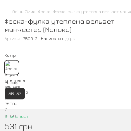
Осінь-Зима
Фески
Феска-фулка утеплена вельвет манч
Феска-фулка утеплена вельвет
манчестер (Молоко)
Артикул:
7500-3
Написати відгук
Колір
Розмір
56-57
В наявності
531 грн