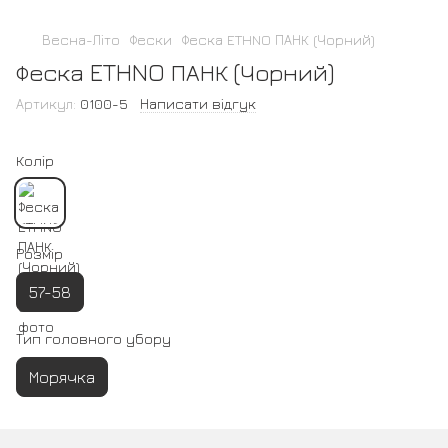
Весна-Літо
Фески
Феска ETHNO ПАНК (Чорний)
Феска ETHNO ПАНК (Чорний)
Артикул:
0100-5
Написати відгук
Колір
Розмір
57-58
Тип головного убору
Морячка