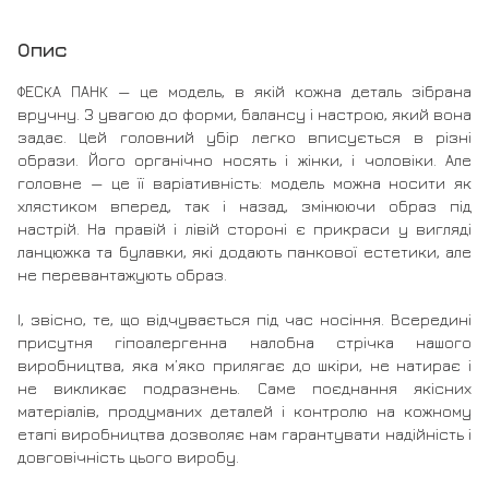
Опис
ФЕСКА ПАНК — це модель, в якій кожна деталь зібрана
вручну. З увагою до форми, балансу і настрою, який вона
задає. Цей головний убір легко вписується в різні
образи. Його органічно носять і жінки, і чоловіки. Але
головне — це її варіативність: модель можна носити як
хлястиком вперед, так і назад, змінюючи образ під
настрій. На правій і лівій стороні є прикраси у вигляді
ланцюжка та булавки, які додають панкової естетики, але
не перевантажують образ.
І, звісно, те, що відчувається під час носіння. Всередині
присутня гіпоалергенна налобна стрічка нашого
виробництва, яка м’яко прилягає до шкіри, не натирає і
не викликає подразнень. Саме поєднання якісних
матеріалів, продуманих деталей і контролю на кожному
етапі виробництва дозволяє нам гарантувати надійність і
довговічність цього виробу.