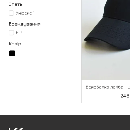
Стать
1
Унісекс
Брендування
1
Ні
Колір
248