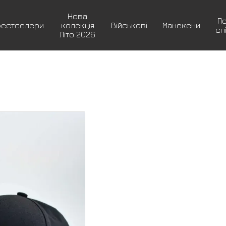
Нова
П
Бестселери
колекція
Військові
Манекени
сп
Літо 2026