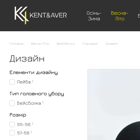
Перейти до основного контенту
Осінь-
Весна-
Зима
Літо
Головна
Весна-Літо
Бейсболки
Стандарт
Дизайн
Дизайн
Елементи дизайну
1
Лейба
Тип головного убору
1
Бейсболка
Розмір
1
55-56
1
57-58