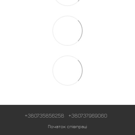
+380735856258
+380737969060
Початок співпраці