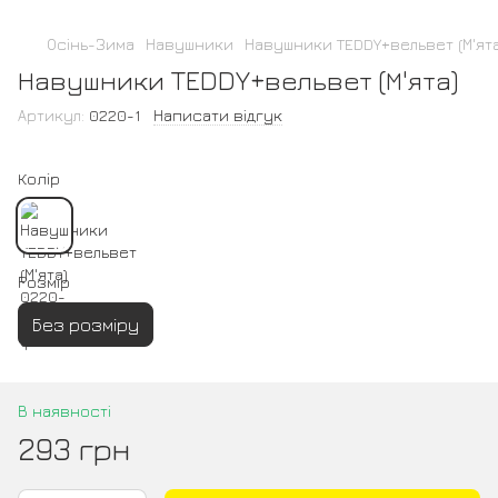
Осінь-Зима
Навушники
Навушники TEDDY+вельвет (М'ята
Навушники TEDDY+вельвет (М'ята)
Артикул:
0220-1
Написати відгук
Колір
Розмір
Без розміру
В наявності
293 грн