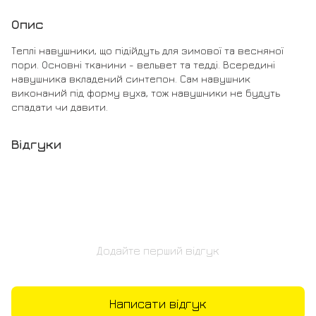
Опис
Теплі навушники, що підійдуть для зимової та весняної
пори. Основні тканини - вельвет та тедді. Всередині
навушника вкладений синтепон. Сам навушник
виконаний під форму вуха, тож навушники не будуть
спадати чи давити.
Відгуки
Додайте перший відгук
Написати відгук