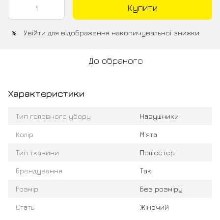
Купити
Увійти
для відображення накопичувальної знижки
%
До обраного
Характеристики
Тип головного убору
Навушники
Колір
М'ята
Тип тканини
Поліестер
Брендування
Так
Розмір
Без розміру
Стать
Жіночий