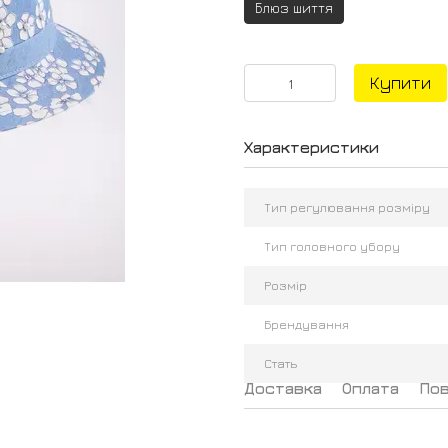
Блюз шиття
Купити
Характеристики
Тип регулювання розміру
Тип головного убору
Розмір
Брендування
Стать
Доставка
Оплата
По