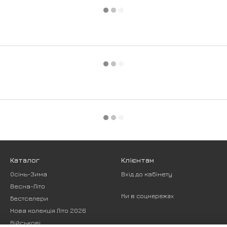
Каталог
Клієнтам
Осінь-Зима
Вхід до кабінету
Весна-Літо
Ми в соцмережах
Бестселери
Нова колекція Літо 2026
Військові