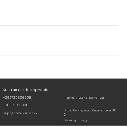
Контактна інформація
+380735856258
marketing@kentaver.ua
+380737969060
Місто Сміла, вул. Кармелюка 86
Передзвонити вам?
б
Мапа проїзду