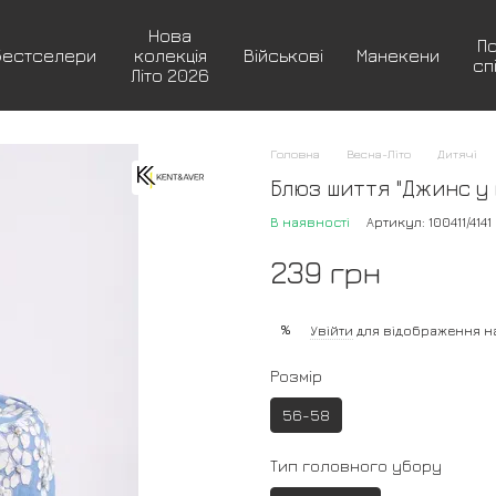
Нова
П
Бестселери
колекція
Військові
Манекени
сп
Літо 2026
Головна
Весна-Літо
Дитячі
Блюз шиття "Джинс у 
В наявності
Артикул: 100411/4141
239 грн
%
Увійти
для відображення н
Розмір
56-58
Тип головного убору