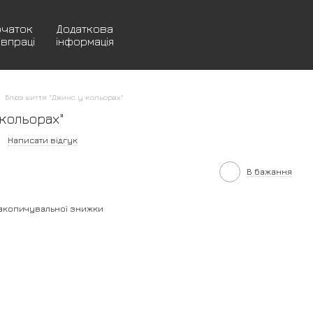
очаток
Додаткова
івпраці
інформація
Блюз шиття "Джинс у кольорах"
кольорах"
Написати відгук
В бажання
акопичувальної знижки