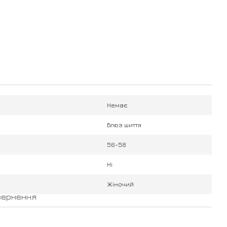
Немає
Блюз шиття
56-58
Ні
Жіночий
вернення