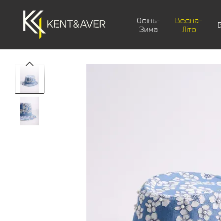
Перейти до основного контенту
Осінь-
Весна-
Зима
Літо