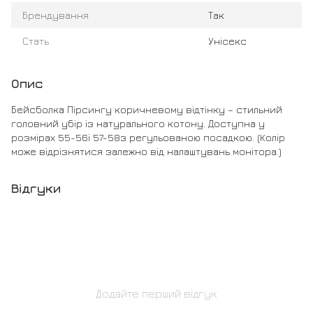
Брендування
Так
Стать
Унісекс
Опис
Бейсболка Пірсингу коричневому відтінку – стильний
головний убір із натурального котону. Доступна у
розмірах 55-56і 57-58з регульованою посадкою. (Колір
може відрізнятися залежно від налаштувань монітора.)
Відгуки
Додайте перший відгук