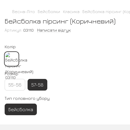
Весна-Літо
Бейсболки
Класика
Бейсболка пірсинг (К
Бейсболка пірсинг (Коричневий)
Артикул:
03110
Написати відгук
Колір
Розмір
55-56
57-58
Тип головного убору
Бейсболка