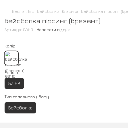
Весна-Літо
Бейсболки
Класика
Бейсболка пірсинг (Бр
Бейсболка пірсинг (Брезент)
Артикул:
03110
Написати відгук
Колір
Розмір
57-58
Тип головного убору
Бейсболка