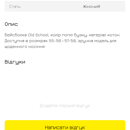
Стать
Жіночий
Опис
Бейсболка Old School, колір попіл бузку, матеріал котон.
Доступна в розмірах 55-56 і 57-58, зручна модель для
щоденного носіння.
Відгуки
Додайте перший відгук
Написати відгук