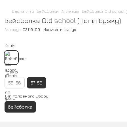
Весна-Літо
Бейсболки
Аплікація
Бейсболка Old school 
Бейсболка Old school (Попіл бузку)
Артикул:
03110-99
Написати відгук
Колір
Розмір
55-56
57-58
Тип головного убору
Бейсболка