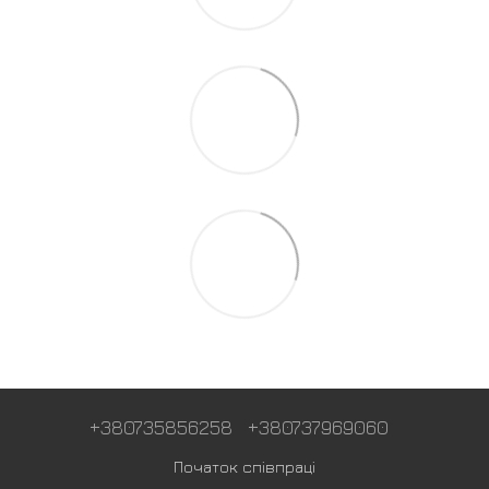
+380735856258
+380737969060
Початок співпраці